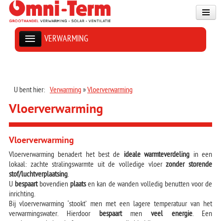
VERWARMING
U bent hier:
Verwarming
»
Vloerverwarming
Vloerverwarming
Vloerverwarming
Vloerverwarming benadert het best de
ideale warmteverdeling
in een
lokaal: zachte stralingswarmte uit de volledige vloer
zonder storende
stof/luchtverplaatsing
.
U
bespaart
bovendien
plaats
en kan de wanden volledig benutten voor de
inrichting.
Bij vloerverwarming ‘stookt’ men met een lagere temperatuur van het
verwarmingswater. Hierdoor
bespaart
men
veel energie
. Een