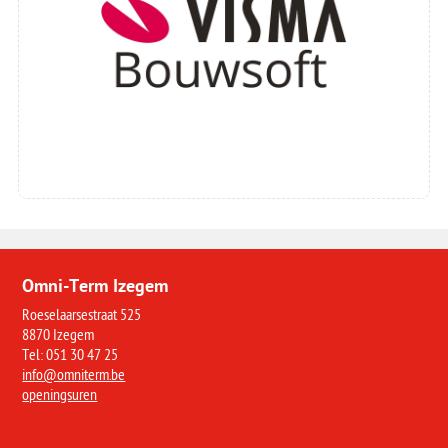
Omni-Term Izegem
Roeselaarsestraat 525
8870 Izegem
Tel: 051 30 47 25
info@omniterm.be
openingsuren