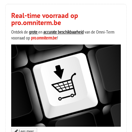
Real-time voorraad op
pro.omniterm.be
Ontdek de
grote
en
accurate beschikbaarheid
van de Omni-Term
voorraad op
pro.omniterm.be
!
Lees meer