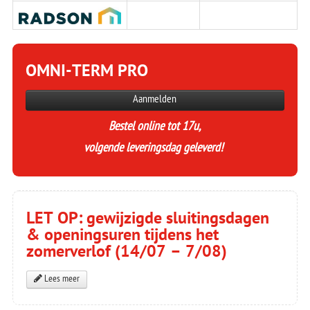
OMNI-TERM PRO
Aanmelden
Bestel online tot 17u,
volgende leveringsdag geleverd!
LET OP: gewijzigde sluitingsdagen
& openingsuren tijdens het
zomerverlof (14/07 – 7/08)
Lees meer