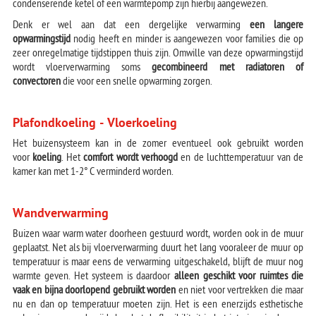
condenserende ketel of een warmtepomp zijn hierbij aangewezen.
Denk er wel aan dat een dergelijke verwarming
een langere
opwarmingstijd
nodig heeft en minder is aangewezen voor families die op
zeer onregelmatige tijdstippen thuis zijn. Omwille van deze opwarmingstijd
wordt vloerverwarming soms
gecombineerd met radiatoren of
convectoren
die voor een snelle opwarming zorgen.
Plafondkoeling - Vloerkoeling
Het buizensysteem kan in de zomer eventueel ook gebruikt worden
voor
koeling
. Het
comfort wordt verhoogd
en de luchttemperatuur van de
kamer kan met 1-2° C verminderd worden.
Wandverwarming
Buizen waar warm water doorheen gestuurd wordt, worden ook in de muur
geplaatst. Net als bij vloerverwarming duurt het lang vooraleer de muur op
temperatuur is maar eens de verwarming uitgeschakeld, blijft de muur nog
warmte geven. Het systeem is daardoor
alleen geschikt voor ruimtes die
vaak en bijna doorlopend gebruikt worden
en niet voor vertrekken die maar
nu en dan op temperatuur moeten zijn. Het is een enerzijds esthetische