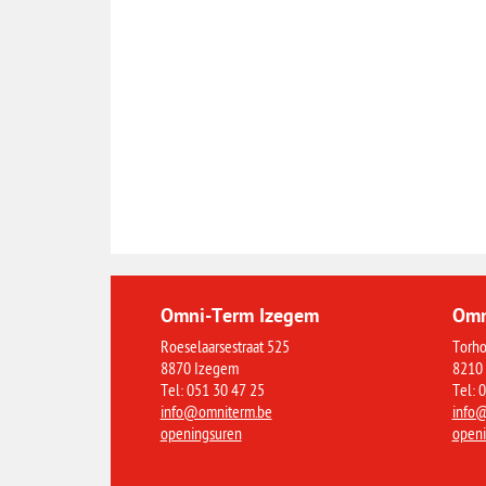
Omni-Term Izegem
Omn
Roeselaarsestraat 525
Torho
8870 Izegem
8210
Tel: 051 30 47 25
Tel: 
info@omniterm.be
info
openingsuren
openi