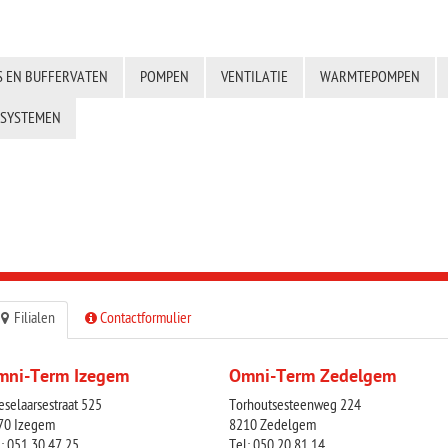
S EN BUFFERVATEN
POMPEN
VENTILATIE
WARMTEPOMPEN
GSYSTEMEN
Filialen
Contactformulier
mni-Term Izegem
Omni-Term
Zedelgem
eselaarsestraat 525
Torhoutsesteenweg 224
70 Izegem
8210 Zedelgem
: 051 30 47 25
Tel: 050 20 81 14