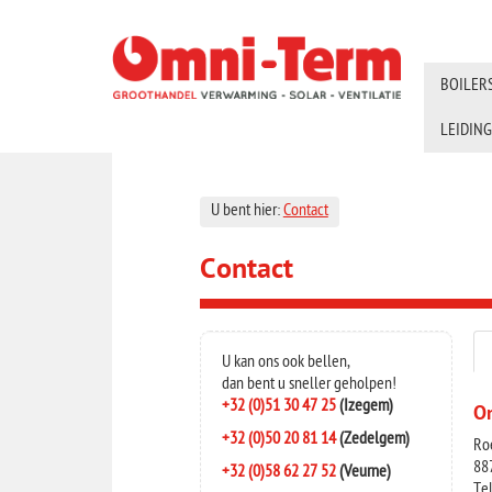
BOILER
LEIDIN
U bent hier:
Contact
Contact
U kan ons ook bellen,
dan bent u sneller geholpen!
+32 (0)51 30 47 25
(Izegem)
O
+32 (0)50 20 81 14
(
Zedelgem
)
Ro
88
+32 (0)58 62 27 52
(
Veurne
)
Tel