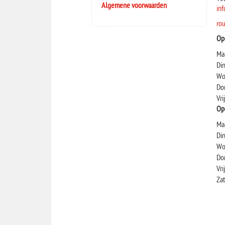
Algemene voorwaard
en
in
ro
Op
Ma
Di
Wo
Do
Vri
Op
Ma
Di
Wo
Do
Vri
Za