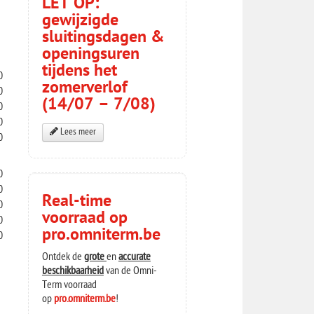
LET OP:
gewijzigde
sluitingsdagen &
openingsuren
tijdens het
0
zomerverlof
0
(14/07 – 7/08)
0
0
Lees meer
0
0
0
Real-time
0
voorraad op
0
pro.omniterm.be
0
Ontdek de
grote
en
accurate
beschikbaarheid
van de Omni-
Term voorraad
op
pro.omniterm.be
!