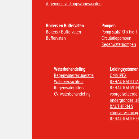
Algemene verkoopsvoorwaarden
Boilers en Buffervaten
Pompen
Boilers / Buffervaten
Pomp stuk? Klik hier!
Buffervaten
Circulatiepompen
Regenwaterpompen
Waterbehandeling
Leidingsystemen
Regenwaterrecuperatie
OMNIPEX
Waterverzachters
REHAU RAUTIT
Regenwaterfilters
REHAU RAUVIT
CV-waterbehandeling
voorgeïsoleerde
ondergrondse le
RAUTHERM S
vloerverwarming
REHAU RAUTHE