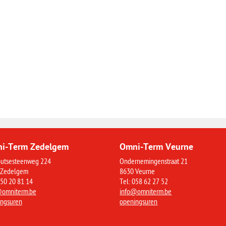
i-Term Zedelgem
Omni-Term Veurne
utsesteenweg 224
Ondernemingenstraat 21
 Zedelgem
8630 Veurne
050 20 81 14
Tel: 058 62 27 52
@omniterm.be
info@omniterm.be
ngsuren
openingsuren