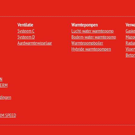
Ventilatie
Warmtepompen
Verw
Systeem C
Lucht-water warmtepomp
Gaske
Systeem D
Bodem-water warmtepomp
Mazou
Aardwarmtewisselaar
Warmtepompboiler
Radia
Hybride warmtepompen
Vloer
Beton
AN
HERM
idingen
RM SPEED